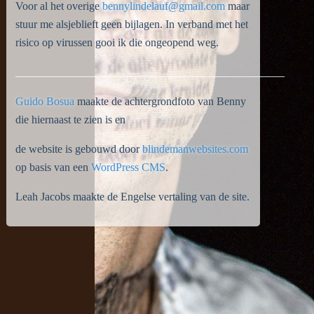
Voor al het overige
bennylindelauf@gmail.com
maar
stuur me alsjeblieft geen bijlagen. In verband met het
risico op virussen gooi ik die ongeopend weg.
________________________________________________
Guido Bosua
maakte de achtergrondfoto van Benny
die hiernaast te zien is en
de website is gebouwd door
blindemanwebsites.com
op basis van een
WordPress CMS
.
Leah Jacobs maakte de Engelse vertaling van de site.