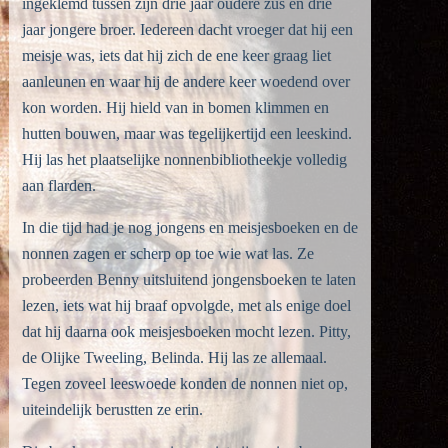
ingeklemd tussen zijn drie jaar oudere zus en drie
jaar jongere broer. Iedereen dacht vroeger dat hij een
meisje was, iets dat hij zich de ene keer graag liet
aanleunen en waar hij de andere keer woedend over
kon worden. Hij hield van in bomen klimmen en
hutten bouwen, maar was tegelijkertijd een leeskind.
Hij las het plaatselijke nonnenbibliotheekje volledig
aan flarden.
In die tijd had je nog jongens en meisjesboeken en de
nonnen zagen er scherp op toe wie wat las. Ze
probeerden Benny uitsluitend jongensboeken te laten
lezen, iets wat hij braaf opvolgde, met als enige doel
dat hij daarna ook meisjesboeken mocht lezen. Pitty,
de Olijke Tweeling, Belinda. Hij las ze allemaal.
Tegen zoveel leeswoede konden de nonnen niet op,
uiteindelijk berustten ze erin.