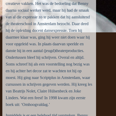
creatieve vakken. Het was de bedoeling dat Benny
daarna sociaal werker werd, maar hij had de smaak
van al die expressie zo te pakken dat hij aansluitend
de theaterschool in Amsterdam bezocht. Daar deed
hij de opleiding docent dansexpressie. Toen hij
daarmee klaar was, ging hij weer niet doen waar hij
voor opgeleid was. In plaats daarvan speelde en
danste hij in een aantal (jeugd)theaterproducties.
Ondertussen bleef hij schrijven. Overal en altijd.
Soms schreef hij als een voorstelling nog bezig was
en hij achter het decor zat te wachten tot hij op
moest. Hij ging naar Scriptplus in Amsterdam, waar
cursussen in schrijven gegeven werden. Hij kreeg les
van Beatrijs Nolet, Claire Hülsenbeck en Joke
Linders. Wat een feest! In 1998 kwam zijn eerste
boek uit: ‘Omhoogvaldag.’
Inmiddels is er een heleboel tijd verstreken. Benny