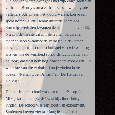
Die boeken waren overigens niet zijn enige bron van
verhalen. Benny’s oma en haar zussen waren grote
vertellers. Als zij aan het woord waren, kon je een
speld horen vallen. Benny luisterde ademloos.
Sommige verhalen kwamen tientallen keren voorbij.
Nu zijn de meeste uit zijn geheugen verdwenen,
maar de sfeer waarmee de verhalen in de kamer
bleven hangen, het doorschuifspel van wie wat nog
wist en wie de waarheid sprak, de lucht blauw van
de rook, dat staat hem nog haarscherp voor ogen. De
weerslag van die verhalen kun je vinden in de
boeken ‘Negen Open Armen’ en ‘De Hemel van
Heivisj.’
De middelbare school was een ramp. Pas op de
Mikojelacademie (S.P.H) wist hij zijn richting te
vinden. De school was een soort van experiment.
Studenten kregen vier jaar lang les in allerlei