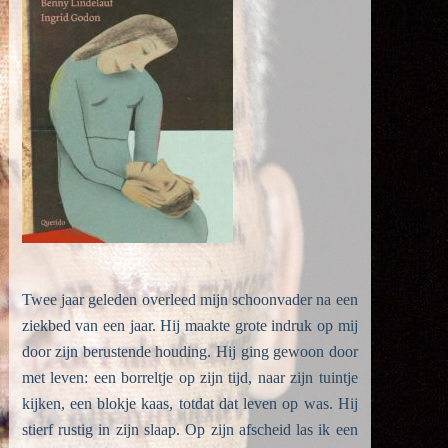
Twee jaar geleden overleed mijn schoonvader na een
ziekbed van een jaar. Hij maakte grote indruk op mij
door zijn berustende houding. Hij ging gewoon door
met leven: een borreltje op zijn tijd, naar zijn tuintje
kijken, een blokje kaas, totdat dat leven op was. Hij
stierf rustig in zijn slaap. Op zijn afscheid las ik een