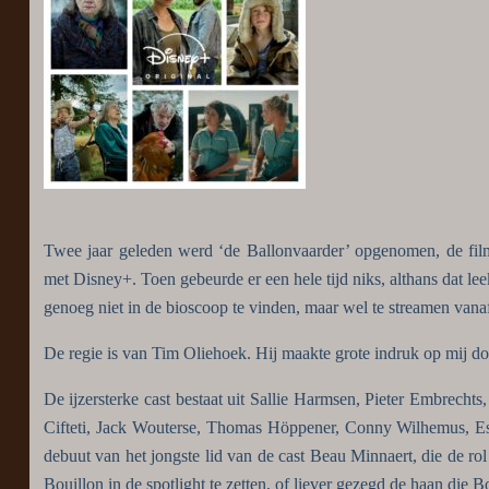
Twee jaar geleden werd ‘de Ballonvaarder’ opgenomen, de film
met Disney+. Toen gebeurde er een hele tijd niks, althans dat leek
genoeg niet in de bioscoop te vinden, maar wel te streamen vana
De regie is van Tim Oliehoek. Hij maakte grote indruk op mij doo
De ijzersterke cast bestaat uit Sallie Harmsen, Pieter Embrecht
Cifteti, Jack Wouterse, Thomas Höppener, Conny Wilhemus, Est
debuut van het jongste lid van de cast Beau Minnaert, die de rol 
Bouillon in de spotlight te zetten, of liever gezegd de haan die Bo